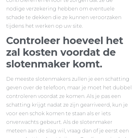
controleren en ervoor te zorgen dat ze de
nodige verzekering hebben om eventuele
schade te dekken die ze kunnen veroorzaken
tijdens het werken op uw site.
Controleer hoeveel het
zal kosten voordat de
slotenmaker komt.
De meeste slotenmakers zullen je een schatting
geven over de telefoon, maar je moet het dubbel
controleren voordat ze komen. Als je pas een
schatting krijgt nadat ze zijn gearriveerd, kun je
voor een schok komen te staan als er iets
onverwachts gebeurt. Als de slotenmaker
meteen aan de slag wil, vraag dan of je eerst een