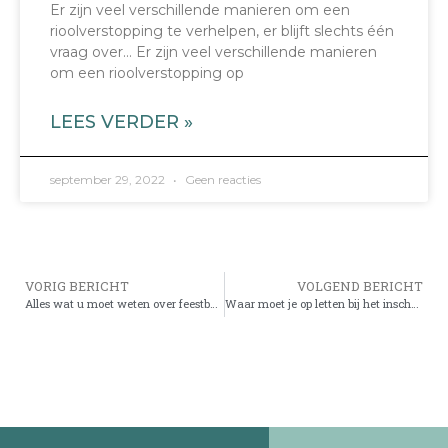
Er zijn veel verschillende manieren om een
rioolverstopping te verhelpen, er blijft slechts één
vraag over… Er zijn veel verschillende manieren
om een rioolverstopping op
LEES VERDER »
september 29, 2022
Geen reacties
VORIG BERICHT
VOLGEND BERICHT
Alles wat u moet weten over feestbussen
Waar moet je op letten bij het inschakelen van een rioolklompenbedrijf?