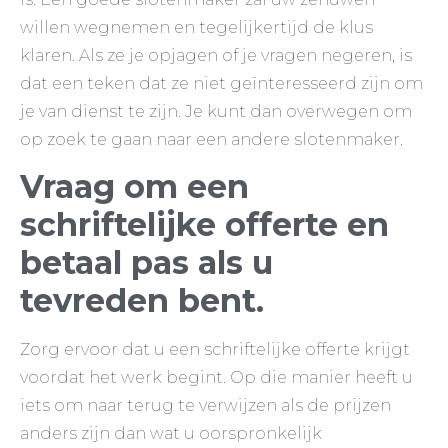
willen wegnemen en tegelijkertijd de klus
klaren. Als ze je opjagen of je vragen negeren, is
dat een teken dat ze niet geïnteresseerd zijn om
je van dienst te zijn. Je kunt dan overwegen om
op zoek te gaan naar een andere slotenmaker.
Vraag om een
schriftelijke offerte en
betaal pas als u
tevreden bent.
Zorg ervoor dat u een schriftelijke offerte krijgt
voordat het werk begint. Op die manier heeft u
iets om naar terug te verwijzen als de prijzen
anders zijn dan wat u oorspronkelijk