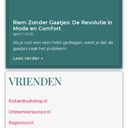
Riem Zonder Gaatjes: De Revolutie in
Mode en Comfort
april 7, 2025
Als je ooit een riem hebt gedragen, weet je dat de
gaatjes vaak het probleem
Lees verder »
VRIENDEN
Kickandrushshop.nl
Onlinemeersucces.nl
Regioriool.nl